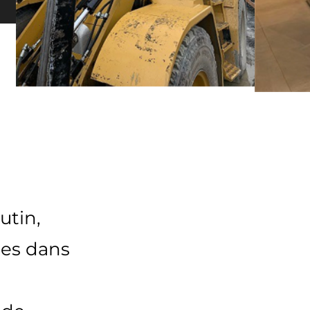
utin,
tes dans