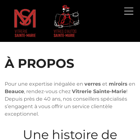
À PROPOS
Pour une expertise inégalée en
verres
et
miroirs
en
Beauce
, rendez-vous chez
Vitrerie Sainte-Marie
!
Depuis près de 40 ans, nos conseillers spécialisés
s’engagent à vous offrir un service clientèle
exceptionnel.
Une histoire de